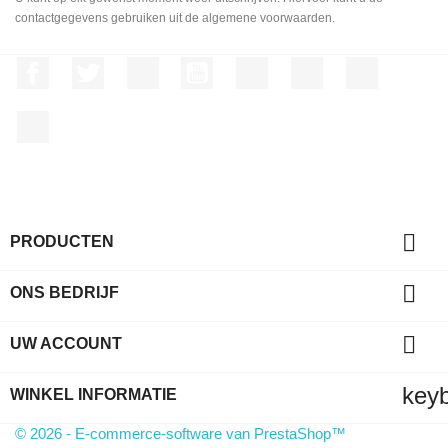
contactgegevens gebruiken uit de algemene voorwaarden.
Facebook
Twitter
RSS
YouTube
Pinterest
Vimeo
Instagram
LinkedIn

PRODUCTEN

ONS BEDRIJF

UW ACCOUNT
key
WINKEL INFORMATIE
© 2026 - E-commerce-software van PrestaShop™