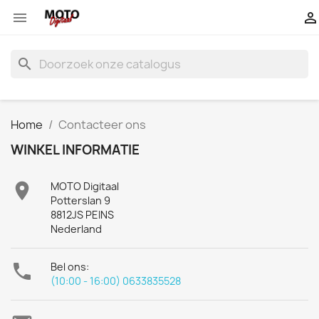


search
Home
Contacteer ons
WINKEL INFORMATIE

MOTO Digitaal
Potterslan 9
8812JS PEINS
Nederland

Bel ons:
(10:00 - 16:00) 0633835528